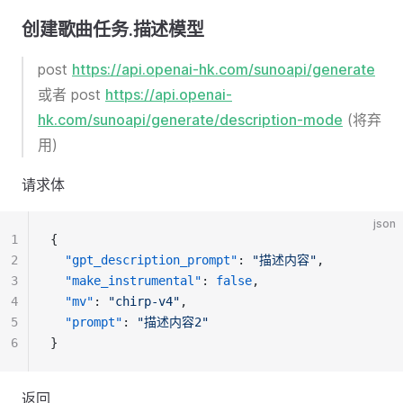
创建歌曲任务.描述模型
post
https://api.openai-hk.com/sunoapi/generate
或者 post
https://api.openai-
hk.com/sunoapi/generate/description-mode
(将弃
用)
请求体
json
1
{
2
"gpt_description_prompt"
: 
"描述内容"
,
3
"make_instrumental"
: 
false
,
4
"mv"
: 
"chirp-v4"
,
5
"prompt"
: 
"描述内容2"
6
}
返回