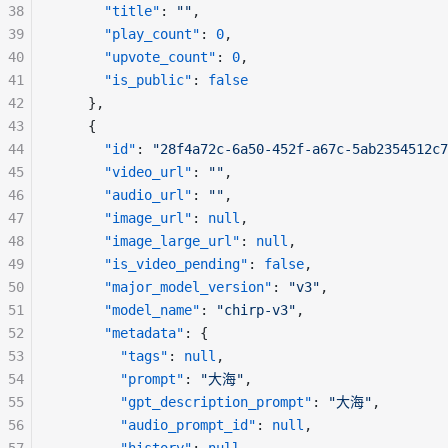
38
"title"
: 
""
,
39
"play_count"
: 
0
,
40
"upvote_count"
: 
0
,
41
"is_public"
: 
false
42
    },
43
    {
44
"id"
: 
"28f4a72c-6a50-452f-a67c-5ab2354512c7
45
"video_url"
: 
""
,
46
"audio_url"
: 
""
,
47
"image_url"
: 
null
,
48
"image_large_url"
: 
null
,
49
"is_video_pending"
: 
false
,
50
"major_model_version"
: 
"v3"
,
51
"model_name"
: 
"chirp-v3"
,
52
"metadata"
: {
53
"tags"
: 
null
,
54
"prompt"
: 
"大海"
,
55
"gpt_description_prompt"
: 
"大海"
,
56
"audio_prompt_id"
: 
null
,