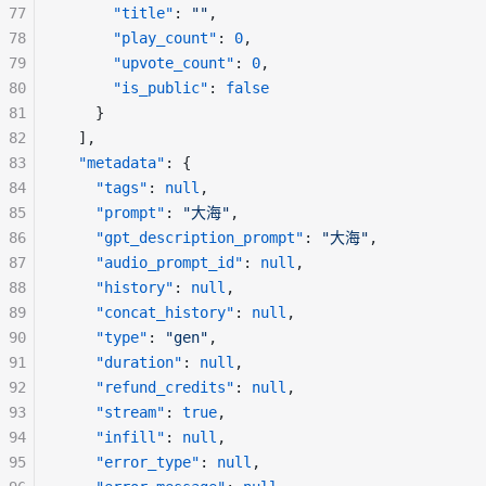
77
"title"
: 
""
,
78
"play_count"
: 
0
,
79
"upvote_count"
: 
0
,
80
"is_public"
: 
false
81
    }
82
  ],
83
"metadata"
: {
84
"tags"
: 
null
,
85
"prompt"
: 
"大海"
,
86
"gpt_description_prompt"
: 
"大海"
,
87
"audio_prompt_id"
: 
null
,
88
"history"
: 
null
,
89
"concat_history"
: 
null
,
90
"type"
: 
"gen"
,
91
"duration"
: 
null
,
92
"refund_credits"
: 
null
,
93
"stream"
: 
true
,
94
"infill"
: 
null
,
95
"error_type"
: 
null
,