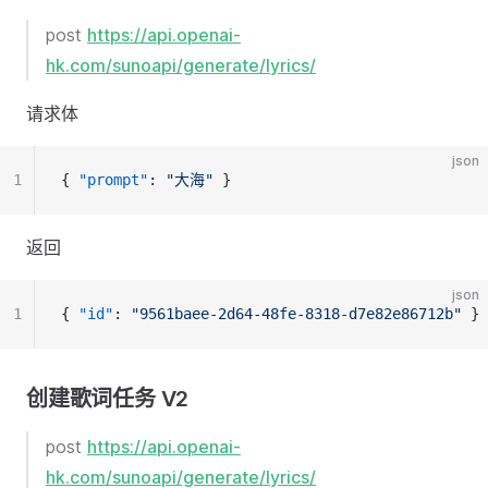
post
https://api.openai-
hk.com/sunoapi/generate/lyrics/
请求体
json
1
{ 
"prompt"
: 
"大海"
 }
返回
json
1
{ 
"id"
: 
"9561baee-2d64-48fe-8318-d7e82e86712b"
 }
创建歌词任务 V2
post
https://api.openai-
hk.com/sunoapi/generate/lyrics/