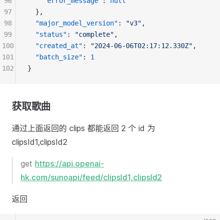
96
"error_message"
: 
null
97
  },
98
"major_model_version"
: 
"v3"
,
99
"status"
: 
"complete"
,
100
"created_at"
: 
"2024-06-06T02:17:12.330Z"
,
101
"batch_size"
: 
1
102
}
获取歌曲
通过上面返回的 clips 都能返回 2 个 id 为
clipsId1,clipsId2
get
https://api.openai-
hk.com/sunoapi/feed/clipsId1,clipsId2
返回