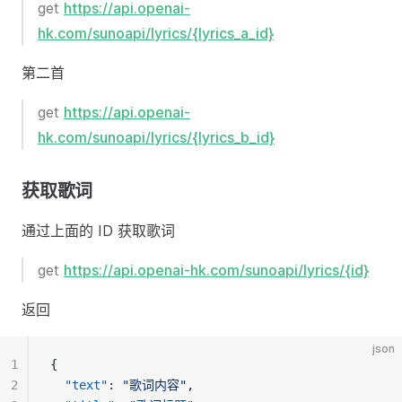
get
https://api.openai-
hk.com/sunoapi/lyrics/{lyrics_a_id}
第二首
get
https://api.openai-
hk.com/sunoapi/lyrics/{lyrics_b_id}
获取歌词
通过上面的 ID 获取歌词
get
https://api.openai-hk.com/sunoapi/lyrics/{id}
返回
json
1
{
2
"text"
: 
"歌词内容"
,