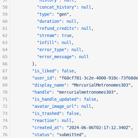
57
"history"
: 
null
,
58
"concat_history"
: 
null
,
59
"type"
: 
"gen"
,
60
"duration"
: 
null
,
61
"refund_credits"
: 
null
,
62
"stream"
: 
true
,
63
"infill"
: 
null
,
64
"error_type"
: 
null
,
65
"error_message"
: 
null
66
      },
67
"is_liked"
: 
false
,
68
"user_id"
: 
"f60cf781-3c2e-4000-918c-73f68de
69
"display_name"
: 
"MercurialMetronomes303"
,
70
"handle"
: 
"mercurialmetronomes303"
,
71
"is_handle_updated"
: 
false
,
72
"avatar_image_url"
: 
null
,
73
"is_trashed"
: 
false
,
74
"reaction"
: 
null
,
75
"created_at"
: 
"2024-06-06T02:17:12.340Z"
,
76
"status"
: 
"submitted"
,