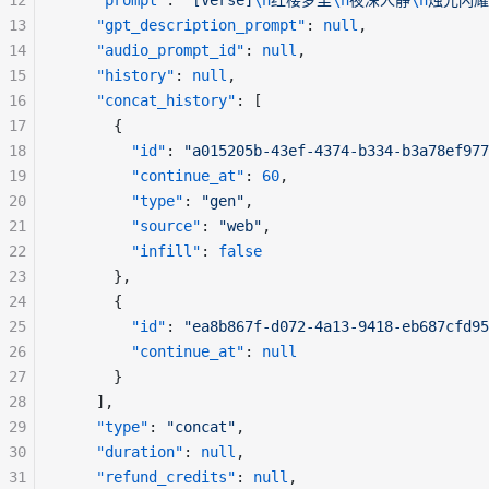
12
"prompt"
: 
"[Verse]
\n
红楼梦里
\n
夜深人静
\n
烛光闪耀
13
"gpt_description_prompt"
: 
null
,
14
"audio_prompt_id"
: 
null
,
15
"history"
: 
null
,
16
"concat_history"
: [
17
      {
18
"id"
: 
"a015205b-43ef-4374-b334-b3a78ef977
19
"continue_at"
: 
60
,
20
"type"
: 
"gen"
,
21
"source"
: 
"web"
,
22
"infill"
: 
false
23
      },
24
      {
25
"id"
: 
"ea8b867f-d072-4a13-9418-eb687cfd95
26
"continue_at"
: 
null
27
      }
28
    ],
29
"type"
: 
"concat"
,
30
"duration"
: 
null
,
31
"refund_credits"
: 
null
,