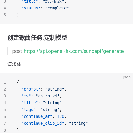
3
"title"
: 
"歌词标题"
,
4
"status"
: 
"complete"
5
}
创建歌曲任务.定制模型
post
https://api.openai-hk.com/sunoapi/generate
请求体
json
1
{
2
"prompt"
: 
"string"
,
3
"mv"
: 
"chirp-v4"
,
4
"title"
: 
"string"
,
5
"tags"
: 
"string"
,
6
"continue_at"
: 
120
,
7
"continue_clip_id"
: 
"string"
8
}