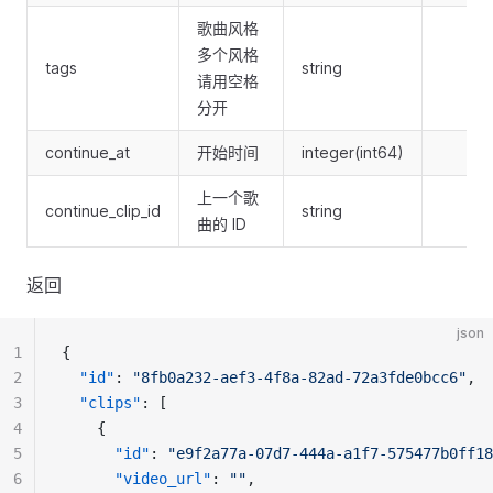
歌曲风格
多个风格
tags
string
请用空格
分开
continue_at
开始时间
integer(int64)
上一个歌
continue_clip_id
string
曲的 ID
返回
json
1
{
2
"id"
: 
"8fb0a232-aef3-4f8a-82ad-72a3fde0bcc6"
,
3
"clips"
: [
4
    {
5
"id"
: 
"e9f2a77a-07d7-444a-a1f7-575477b0ff18
6
"video_url"
: 
""
,