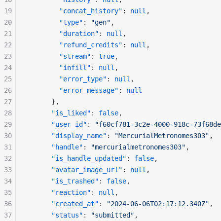
19
"concat_history"
: 
null
,
20
"type"
: 
"gen"
,
21
"duration"
: 
null
,
22
"refund_credits"
: 
null
,
23
"stream"
: 
true
,
24
"infill"
: 
null
,
25
"error_type"
: 
null
,
26
"error_message"
: 
null
27
      },
28
"is_liked"
: 
false
,
29
"user_id"
: 
"f60cf781-3c2e-4000-918c-73f68de
30
"display_name"
: 
"MercurialMetronomes303"
,
31
"handle"
: 
"mercurialmetronomes303"
,
32
"is_handle_updated"
: 
false
,
33
"avatar_image_url"
: 
null
,
34
"is_trashed"
: 
false
,
35
"reaction"
: 
null
,
36
"created_at"
: 
"2024-06-06T02:17:12.340Z"
,
37
"status"
: 
"submitted"
,