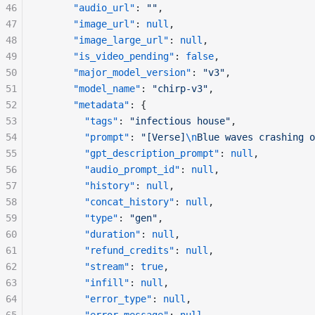
46
"audio_url"
: 
""
,
47
"image_url"
: 
null
,
48
"image_large_url"
: 
null
,
49
"is_video_pending"
: 
false
,
50
"major_model_version"
: 
"v3"
,
51
"model_name"
: 
"chirp-v3"
,
52
"metadata"
: {
53
"tags"
: 
"infectious house"
,
54
"prompt"
: 
"[Verse]
\n
Blue waves crashing o
55
"gpt_description_prompt"
: 
null
,
56
"audio_prompt_id"
: 
null
,
57
"history"
: 
null
,
58
"concat_history"
: 
null
,
59
"type"
: 
"gen"
,
60
"duration"
: 
null
,
61
"refund_credits"
: 
null
,
62
"stream"
: 
true
,
63
"infill"
: 
null
,
64
"error_type"
: 
null
,