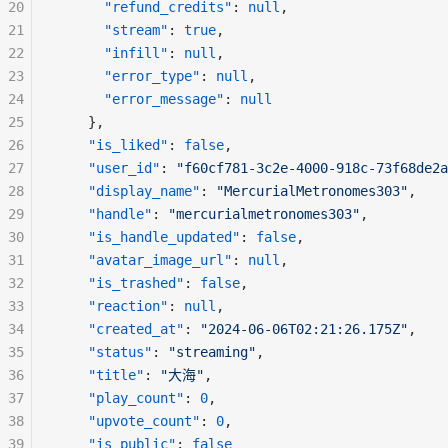
20
"refund_credits"
: 
null
,
21
"stream"
: 
true
,
22
"infill"
: 
null
,
23
"error_type"
: 
null
,
24
"error_message"
: 
null
25
    },
26
"is_liked"
: 
false
,
27
"user_id"
: 
"f60cf781-3c2e-4000-918c-73f68de2a
28
"display_name"
: 
"MercurialMetronomes303"
,
29
"handle"
: 
"mercurialmetronomes303"
,
30
"is_handle_updated"
: 
false
,
31
"avatar_image_url"
: 
null
,
32
"is_trashed"
: 
false
,
33
"reaction"
: 
null
,
34
"created_at"
: 
"2024-06-06T02:21:26.175Z"
,
35
"status"
: 
"streaming"
,
36
"title"
: 
"大海"
,
37
"play_count"
: 
0
,
38
"upvote_count"
: 
0
,
39
"is_public"
: 
false