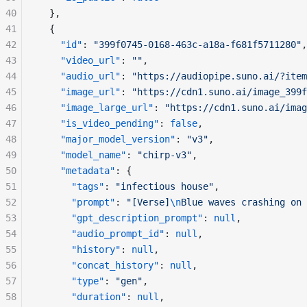
40
  },
41
  {
42
"id"
: 
"399f0745-0168-463c-a18a-f681f5711280"
,
43
"video_url"
: 
""
,
44
"audio_url"
: 
"https://audiopipe.suno.ai/?item
45
"image_url"
: 
"https://cdn1.suno.ai/image_399f
46
"image_large_url"
: 
"https://cdn1.suno.ai/imag
47
"is_video_pending"
: 
false
,
48
"major_model_version"
: 
"v3"
,
49
"model_name"
: 
"chirp-v3"
,
50
"metadata"
: {
51
"tags"
: 
"infectious house"
,
52
"prompt"
: 
"[Verse]
\n
Blue waves crashing on 
53
"gpt_description_prompt"
: 
null
,
54
"audio_prompt_id"
: 
null
,
55
"history"
: 
null
,
56
"concat_history"
: 
null
,
57
"type"
: 
"gen"
,
58
"duration"
: 
null
,