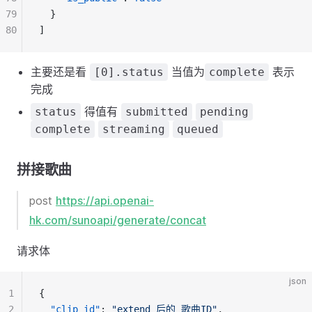
79
  }
80
]
主要还是看
当值为
表示
[0].status
complete
完成
得值有
status
submitted
pending
complete
streaming
queued
拼接歌曲
post
https://api.openai-
hk.com/sunoapi/generate/concat
请求体
json
1
{
2
"clip_id"
: 
"extend 后的 歌曲ID"
,