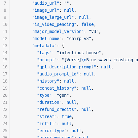
7
"audio_url"
: 
""
,
8
"image_url"
: 
null
,
9
"image_large_url"
: 
null
,
10
"is_video_pending"
: 
false
,
11
"major_model_version"
: 
"v3"
,
12
"model_name"
: 
"chirp-v3"
,
13
"metadata"
: {
14
"tags"
: 
"infectious house"
,
15
"prompt"
: 
"[Verse]
\n
Blue waves crashing o
16
"gpt_description_prompt"
: 
null
,
17
"audio_prompt_id"
: 
null
,
18
"history"
: 
null
,
19
"concat_history"
: 
null
,
20
"type"
: 
"gen"
,
21
"duration"
: 
null
,
22
"refund_credits"
: 
null
,
23
"stream"
: 
true
,
24
"infill"
: 
null
,
25
"error_type"
: 
null
,
26
"error_message"
: 
null