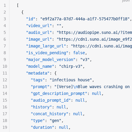
json
1
[
2
  {
3
"id"
: 
"e9f2a77a-07d7-444a-a1f7-575477b0ff18"
,
4
"video_url"
: 
""
,
5
"audio_url"
: 
"https://audiopipe.suno.ai/?item
6
"image_url"
: 
"https://cdn1.suno.ai/image_e9f2
7
"image_large_url"
: 
"https://cdn1.suno.ai/imag
8
"is_video_pending"
: 
false
,
9
"major_model_version"
: 
"v3"
,
10
"model_name"
: 
"chirp-v3"
,
11
"metadata"
: {
12
"tags"
: 
"infectious house"
,
13
"prompt"
: 
"[Verse]
\n
Blue waves crashing on 
14
"gpt_description_prompt"
: 
null
,
15
"audio_prompt_id"
: 
null
,
16
"history"
: 
null
,
17
"concat_history"
: 
null
,
18
"type"
: 
"gen"
,
19
"duration"
: 
null
,