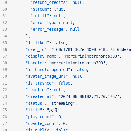
59
"refund_credits"
: 
null
,
60
"stream"
: 
true
,
61
"infill"
: 
null
,
62
"error_type"
: 
null
,
63
"error_message"
: 
null
64
    },
65
"is_liked"
: 
false
,
66
"user_id"
: 
"f60cf781-3c2e-4000-918c-73f68de2a
67
"display_name"
: 
"MercurialMetronomes303"
,
68
"handle"
: 
"mercurialmetronomes303"
,
69
"is_handle_updated"
: 
false
,
70
"avatar_image_url"
: 
null
,
71
"is_trashed"
: 
false
,
72
"reaction"
: 
null
,
73
"created_at"
: 
"2024-06-06T02:21:26.176Z"
,
74
"status"
: 
"streaming"
,
75
"title"
: 
"大海"
,
76
"play_count"
: 
0
,
77
"upvote_count"
: 
0
,
78
"is_public"
: 
false