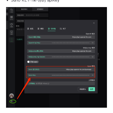
Suno KEY: hk-你的 apiKey