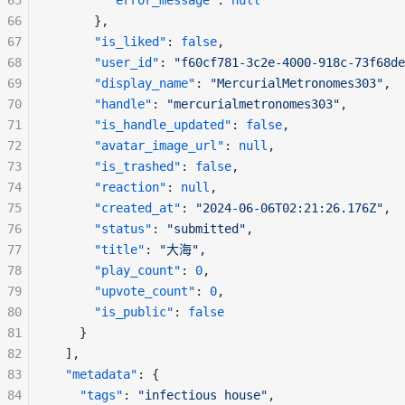
65
"error_message"
: 
null
66
      },
67
"is_liked"
: 
false
,
68
"user_id"
: 
"f60cf781-3c2e-4000-918c-73f68de
69
"display_name"
: 
"MercurialMetronomes303"
,
70
"handle"
: 
"mercurialmetronomes303"
,
71
"is_handle_updated"
: 
false
,
72
"avatar_image_url"
: 
null
,
73
"is_trashed"
: 
false
,
74
"reaction"
: 
null
,
75
"created_at"
: 
"2024-06-06T02:21:26.176Z"
,
76
"status"
: 
"submitted"
,
77
"title"
: 
"大海"
,
78
"play_count"
: 
0
,
79
"upvote_count"
: 
0
,
80
"is_public"
: 
false
81
    }
82
  ],
83
"metadata"
: {
84
"tags"
: 
"infectious house"
,