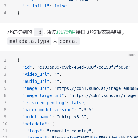
3
"is_infill"
: 
false
4
}
获得得到的
, 通过
获取歌曲
接口 获得状态跟结果；
id
为
metadata.type
concat
json
1
{
2
"id"
: 
"e193aa39-e97b-464d-938f-cd150f7fb05a"
,
3
"video_url"
: 
""
,
4
"audio_url"
: 
""
,
5
"image_url"
: 
"https://cdn1.suno.ai/image_ea8b86
6
"image_large_url"
: 
"https://cdn1.suno.ai/image_
7
"is_video_pending"
: 
false
,
8
"major_model_version"
: 
"v3.5"
,
9
"model_name"
: 
"chirp-v3.5"
,
10
"metadata"
: {
11
"tags"
: 
"romantic country"
,