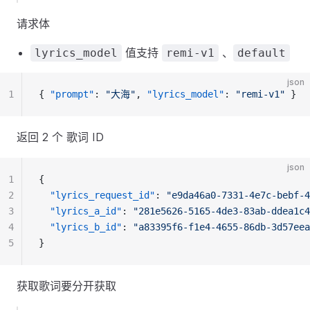
请求体
值支持
、
lyrics_model
remi-v1
default
json
1
{ 
"prompt"
: 
"大海"
, 
"lyrics_model"
: 
"remi-v1"
 }
返回 2 个 歌词 ID
json
1
{
2
"lyrics_request_id"
: 
"e9da46a0-7331-4e7c-bebf-4
3
"lyrics_a_id"
: 
"281e5626-5165-4de3-83ab-ddea1c4
4
"lyrics_b_id"
: 
"a83395f6-f1e4-4655-86db-3d57eea
5
}
获取歌词要分开获取