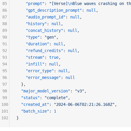
85
"prompt"
: 
"[Verse]
\n
Blue waves crashing on th
86
"gpt_description_prompt"
: 
null
,
87
"audio_prompt_id"
: 
null
,
88
"history"
: 
null
,
89
"concat_history"
: 
null
,
90
"type"
: 
"gen"
,
91
"duration"
: 
null
,
92
"refund_credits"
: 
null
,
93
"stream"
: 
true
,
94
"infill"
: 
null
,
95
"error_type"
: 
null
,
96
"error_message"
: 
null
97
  },
98
"major_model_version"
: 
"v3"
,
99
"status"
: 
"complete"
,
100
"created_at"
: 
"2024-06-06T02:21:26.168Z"
,
101
"batch_size"
: 
1
102
}