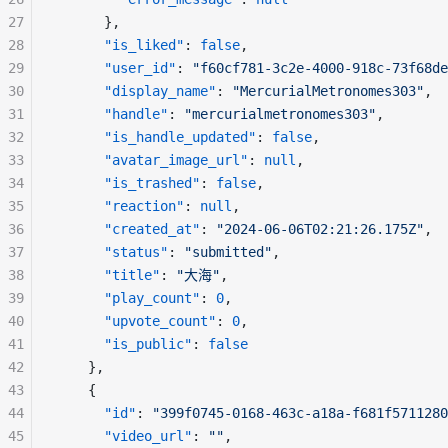
27
      },
28
"is_liked"
: 
false
,
29
"user_id"
: 
"f60cf781-3c2e-4000-918c-73f68de
30
"display_name"
: 
"MercurialMetronomes303"
,
31
"handle"
: 
"mercurialmetronomes303"
,
32
"is_handle_updated"
: 
false
,
33
"avatar_image_url"
: 
null
,
34
"is_trashed"
: 
false
,
35
"reaction"
: 
null
,
36
"created_at"
: 
"2024-06-06T02:21:26.175Z"
,
37
"status"
: 
"submitted"
,
38
"title"
: 
"大海"
,
39
"play_count"
: 
0
,
40
"upvote_count"
: 
0
,
41
"is_public"
: 
false
42
    },
43
    {
44
"id"
: 
"399f0745-0168-463c-a18a-f681f5711280
45
"video_url"
: 
""
,