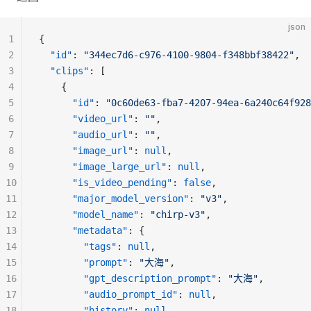
json
1
{
2
"id"
: 
"344ec7d6-c976-4100-9804-f348bbf38422"
,
3
"clips"
: [
4
    {
5
"id"
: 
"0c60de63-fba7-4207-94ea-6a240c64f928
6
"video_url"
: 
""
,
7
"audio_url"
: 
""
,
8
"image_url"
: 
null
,
9
"image_large_url"
: 
null
,
10
"is_video_pending"
: 
false
,
11
"major_model_version"
: 
"v3"
,
12
"model_name"
: 
"chirp-v3"
,
13
"metadata"
: {
14
"tags"
: 
null
,
15
"prompt"
: 
"大海"
,
16
"gpt_description_prompt"
: 
"大海"
,
17
"audio_prompt_id"
: 
null
,
18
"history"
: 
null
,